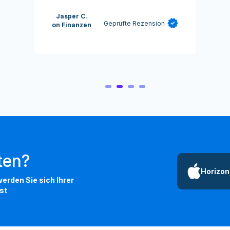
Jasper C.
Geprüfte Rezension
on Finanzen
rten?
Horizon
erden Sie sich Ihrer
st